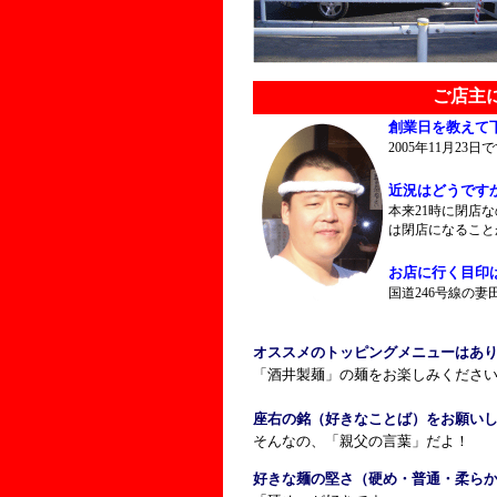
ご店主
創業日を教えて
2005年11月23日
近況はどうです
本来21時に閉店
は閉店になること
お店に行く目印
国道246号線の
オススメのトッピングメニューはあ
「酒井製麺」の麺をお楽しみくださ
座右の銘（好きなことば）をお願い
そんなの、「親父の言葉」だよ！
好きな麺の堅さ（硬め・普通・柔ら